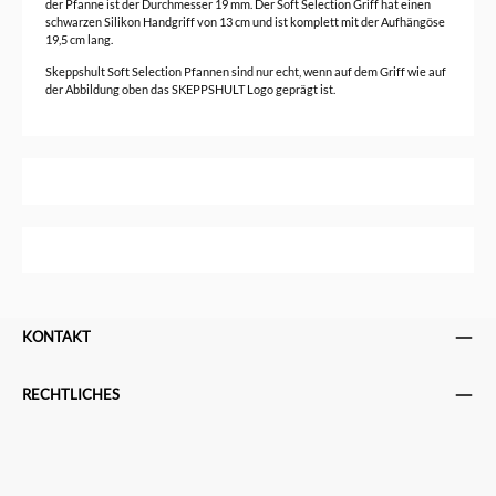
der Pfanne ist der Durchmesser 19 mm.
Der Soft Selection Griff hat einen
schwarzen Silikon Handgriff von 13 cm und ist komplett mit der Aufhängöse
19,5 cm lang.
Skeppshult Soft Selection Pfannen sind nur echt, wenn auf dem Griff wie auf
der Abbildung oben das SKEPPSHULT Logo geprägt ist.
KONTAKT
RECHTLICHES