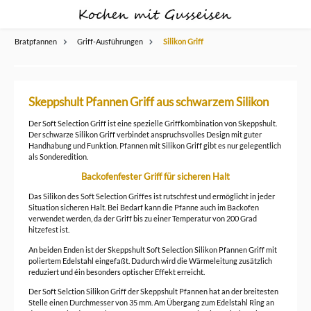
alt springen
Bratpfannen
Griff-Ausführungen
Silikon Griff
Skeppshult Pfannen Griff aus schwarzem Silikon
Der Soft Selection Griff ist eine spezielle Griffkombination von Skeppshult.
Der schwarze Silikon Griff verbindet anspruchsvolles Design mit guter
Handhabung und Funktion. Pfannen mit Silikon Griff gibt es nur gelegentlich
als Sonderedition.
Backofenfester Griff für sicheren Halt
Das Silikon des Soft Selection Griffes ist rutschfest und ermöglicht in jeder
Situation sicheren Halt. Bei Bedarf kann die Pfanne auch im Backofen
verwendet werden, da der Griff bis zu einer Temperatur von 200 Grad
hitzefest ist.
An beiden Enden ist der Skeppshult Soft Selection Silikon Pfannen Griff mit
poliertem Edelstahl eingefaßt. Dadurch wird die Wärmeleitung zusätzlich
reduziert und éin besonders optischer Effekt erreicht.
Der Soft Selction Silikon Griff der Skeppshult Pfannen hat an der breitesten
Stelle einen Durchmesser von 35 mm. Am Übergang zum Edelstahl Ring an