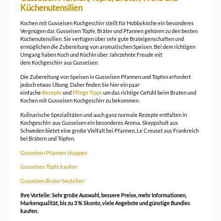
Küchenutensilien
Kochen mit Gusseisen Kochgeschirr stellt für Hobbyköche ein besonderes
Vergnügen dar. Gusseisen Töpfe, Bräter und Pfannen gehören zu den besten
Küchenutensilien. Sie verfügen über sehr gute Brateigenschaften und
ermöglichen die Zubereitung von aromatischen Speisen. Bei dem richtigen
Umgang haben Koch und Köchin über Jahrzehnte Freude mit
dem Kochgeschirr aus Gusseisen.
Die Zubereitung von Speisen in Gusseisen Pfannen und Töpfen erfordert
jedoch etwas Übung. Daher finden Sie hier ein paar
einfache
Rezepte
und
Pflege Tipps
um das richtige Gefühl beim Braten und
Kochen mit Gusseisen Kochgeschirr zu bekommen.
Kulinarische Spezialitäten und auch ganz normale Rezepte entfalten in
Kochgeschirr aus Gusseisen ein besonderes Aroma. Skeppshult aus
Schweden bietet eine große Vielfalt bei Pfannen, Le Creuset aus Frankreich
bei Brätern und Töpfen.
Gusseisen Pfannen shoppen
Gusseisen Töpfe kaufen
Gusseisen Bräter bestellen
Ihre Vorteile: Sehr große Auswahl, bessere Preise, mehr Informationen,
Markenqualität, bis zu 3 % Skonto, viele Angebote und günstige Bundles
kaufen.