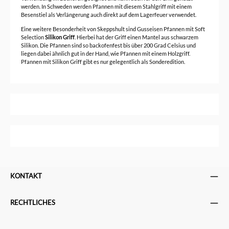
werden. In Schweden werden Pfannen mit diesem Stahlgriff mit einem
Besenstiel als Verlängerung auch direkt auf dem Lagerfeuer verwendet.
Eine weitere Besonderheit von Skeppshult sind Gusseisen Pfannen mit Soft
Selection
Silikon Griff
. Hierbei hat der Griff einen Mantel aus schwarzem
Silikon. Die Pfannen sind so backofenfest bis über 200 Grad Celsius und
liegen dabei ähnlich gut in der Hand, wie Pfannen mit einem Holzgriff.
Pfannen mit Silikon Griff gibt es nur gelegentlich als Sonderedition.
KONTAKT
RECHTLICHES