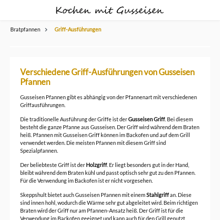
alt springen
Bratpfannen
Griff-Ausführungen
Verschiedene Griff-Ausführungen von Gusseisen
Pfannen
Gusseisen Pfannen gibt es abhängig von der Pfannenart mit verschiedenen
Griffausführungen.
Die traditionelle Ausführung der Griffe ist der
Gusseisen Griff
. Bei diesem
besteht die ganze Pfanne aus Gusseisen. Der Griff wird während dem Braten
heiß. Pfannen mit Gusseisen Griff können im Backofen und auf dem Grill
verwendet werden. Die meisten Pfannen mit diesem Griff sind
Spezialpfannen.
Der beliebteste Griff ist der
Holzgriff
. Er liegt besonders gut in der Hand,
bleibt während dem Braten kühl und passt optisch sehr gut zu den Pfannen.
Für die Verwendung im Backofen ist er nicht vorgesehen.
Skeppshult bietet auch Gusseisen Pfannen mit einem
Stahlgriff
an. Diese
sind innen hohl, wodurch die Wärme sehr gut abgeleitet wird. Beim richtigen
Braten wird der Griff nur am Pfannen-Ansatz heiß. Der Griff ist für die
Verwendung im Backofen geeignet und kann auch für den Grill genutzt